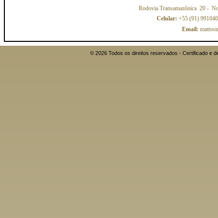
Rodovia Transamazônica 20
- No
Celular:
+55 (91) 99104
Email:
mattosi
© 2026 Todos os direitos reservados - Certificado 