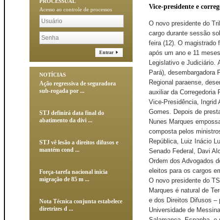
PROCESSUAL
Vice-presidente e corre
Acesso ao controle de processos
O novo presidente do Tri
cargo durante sessão sol
feira (12). O magistrado
após um ano e 11 meses.
Entrar
Legislativo e Judiciário.
Pará), desembargadora F
NOTÍCIAS
Regional paraense, desem
Ação regressiva de seguradora
sub-rogada por ...
auxiliar da Corregedoria
Vice-Presidência, Ingrid
Gomes. Depois de presta
STJ definirá data final do
abatimento da dívi ...
Nunes Marques empossar 
composta pelos ministros
República, Luiz Inácio L
STJ vê lesão a direitos difusos e
mantém cond ...
Senado Federal, Davi Al
Ordem dos Advogados do
eleitos para os cargos e
Força-tarefa nacional inicia
migração de 85 m ...
O novo presidente do TS
Marques é natural de Ter
e dos Direitos Difusos –
Nota Técnica conjunta estabelece
diretrizes d ...
Universidade de Messina,
Salamanca, Espanha, e m