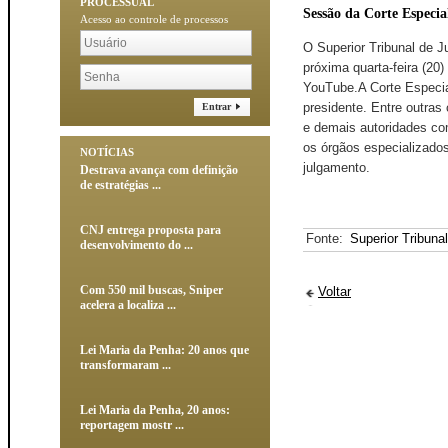
PROCESSUAL
Sessão da Corte Especial
Acesso ao controle de processos
O Superior Tribunal de J
próxima quarta-feira (20
YouTube.A Corte Especial
presidente. Entre outras
Entrar
e demais autoridades com
os órgãos especializados
NOTÍCIAS
julgamento.
Destrava avança com definição
de estratégias ...
CNJ entrega proposta para
Fonte:
Superior Tribuna
desenvolvimento do ...
Com 550 mil buscas, Sniper
Voltar
acelera a localiza ...
Lei Maria da Penha: 20 anos que
transformaram ...
Lei Maria da Penha, 20 anos:
reportagem mostr ...