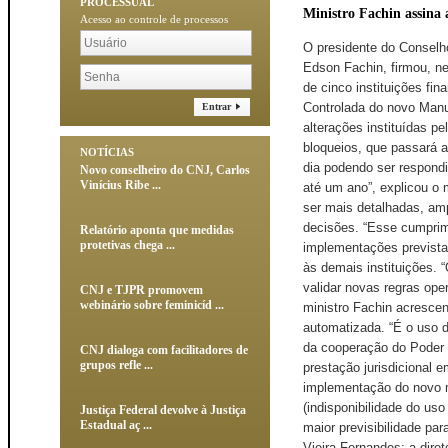
PROCESSUAL
Ministro Fachin assina 
Acesso ao controle de processos
O presidente do Conselho
Edson Fachin, firmou, ne
de cinco instituições fin
Controlada do novo Manua
Entrar
alterações instituídas p
bloqueios, que passará 
NOTÍCIAS
dia podendo ser respondi
Novo conselheiro do CNJ, Carlos
Vinícius Ribe ...
até um ano”, explicou o
ser mais detalhadas, am
decisões. “Esse cumprime
Relatório aponta que medidas
protetivas chega ...
implementações prevista
às demais instituições. 
validar novas regras oper
CNJ e TJPR promovem
webinário sobre feminicíd ...
ministro Fachin acresce
automatizada. “É o uso d
da cooperação do Poder 
CNJ dialoga com facilitadores de
grupos refle ...
prestação jurisdicional 
implementação do novo m
(indisponibilidade do uso
Justiça Federal devolve à Justiça
Estadual aç ...
maior previsibilidade par
Vieira Fernandes; a dire