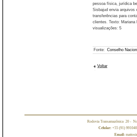
pessoa física, jurídica b
Sisbajud envia arquivos 
transferências para cont
clientes. Texto: Marian
visualizações: 5
Fonte:
Conselho Nacion
Voltar
Rodovia Transamazônica 20
- No
Celular:
+55 (91) 99104
Email:
mattosi