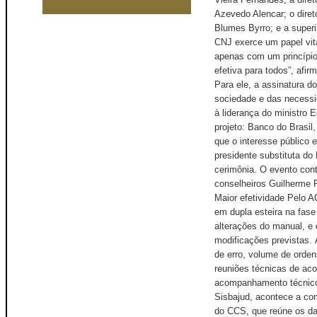
Azevedo Alencar; o diret
Blumes Byrro; e a super
CNJ exerce um papel vita
apenas com um princípio
efetiva para todos”, afi
Para ele, a assinatura d
sociedade e das necessi
à liderança do ministro 
projeto: Banco do Brasil
que o interesse público 
presidente substituta do
cerimônia. O evento cont
conselheiros Guilherme F
Maior efetividade Pelo A
em dupla esteira na fase
alterações do manual, e
modificações previstas. 
de erro, volume de orden
reuniões técnicas de aco
acompanhamento técnico e
Sisbajud, acontece a com
do CCS, que reúne os da