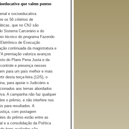
ioeducativo que valem pontos
penal e socioeducativa
 os 56 critérios de
áticas, que no CNJ são
o Sistema Carcerário e do
io técnico do programa Fazendo
 Eletrônico de Execução
ação continuada da magistratura e
. “A premiação valoriza avanços
exto do Plano Pena Justa e da
 controle e presença nesses
uem para um país melhor e mais
ir desta terça-feira (12/5), o
a, para apoiar o Judiciário a
lacionados aos temas abordados
iva. A campanha não faz qualquer
re o prêmio, e não interfere nos
is para resultados. A
ustiça, com postagem
tes do prêmio estão entre as
l e a consolidação da Política
de itens avaliados são