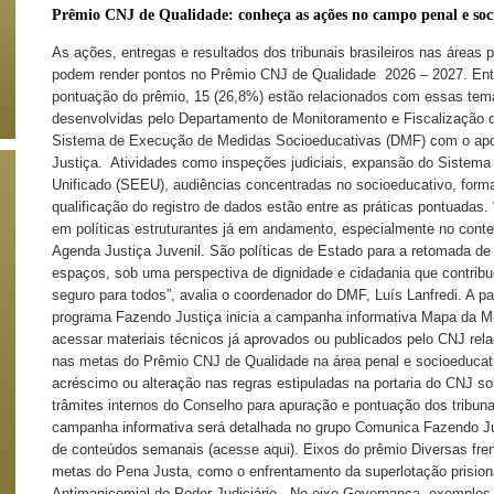
Prêmio CNJ de Qualidade: conheça as ações no campo penal e soc
As ações, entregas e resultados dos tribunais brasileiros nas áreas 
podem render pontos no Prêmio CNJ de Qualidade 2026 – 2027. Entre
pontuação do prêmio, 15 (26,8%) estão relacionados com essas tem
desenvolvidas pelo Departamento de Monitoramento e Fiscalização d
Sistema de Execução de Medidas Socioeducativas (DMF) com o apo
Justiça. Atividades como inspeções judiciais, expansão do Sistema
Unificado (SEEU), audiências concentradas no socioeducativo, form
qualificação do registro de dados estão entre as práticas pontuadas
em políticas estruturantes já em andamento, especialmente no cont
Agenda Justiça Juvenil. São políticas de Estado para a retomada de
espaços, sob uma perspectiva de dignidade e cidadania que contrib
seguro para todos”, avalia o coordenador do DMF, Luís Lanfredi. A part
programa Fazendo Justiça inicia a campanha informativa Mapa da Min
acessar materiais técnicos já aprovados ou publicados pelo CNJ re
nas metas do Prêmio CNJ de Qualidade na área penal e socioeducat
acréscimo ou alteração nas regras estipuladas na portaria do CNJ sob
trâmites internos do Conselho para apuração e pontuação dos tribuna
campanha informativa será detalhada no grupo Comunica Fazendo J
de conteúdos semanais (acesse aqui). Eixos do prêmio Diversas fren
metas do Pena Justa, como o enfrentamento da superlotação prisiona
Antimanicomial do Poder Judiciário. No eixo Governança, exemplos 