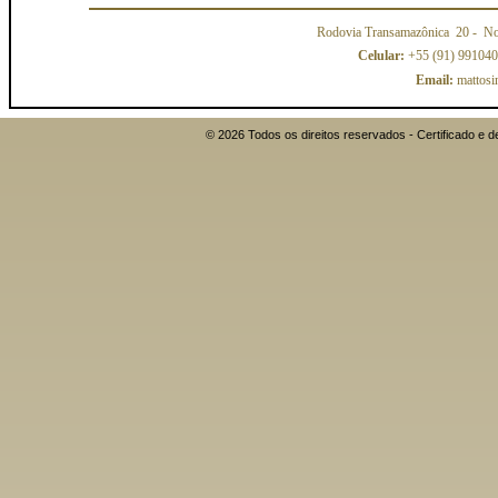
Rodovia Transamazônica 20
- No
Celular:
+55 (91) 99104
Email:
mattosi
© 2026 Todos os direitos reservados - Certificado 