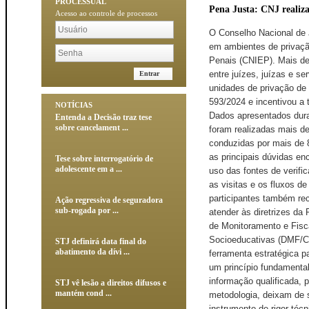
PROCESSUAL
Pena Justa: CNJ realiza
Acesso ao controle de processos
O Conselho Nacional de J
em ambientes de privaçã
Penais (CNIEP). Mais de
entre juízes, juízas e s
Entrar
unidades de privação de
593/2024 e incentivou a
NOTÍCIAS
Dados apresentados dura
Entenda a Decisão traz tese
sobre cancelament ...
foram realizadas mais de
conduzidas por mais de 
as principais dúvidas en
Tese sobre interrogatório de
adolescente em a ...
uso das fontes de verif
as visitas e os fluxos de
participantes também re
Ação regressiva de seguradora
sub-rogada por ...
atender às diretrizes d
de Monitoramento e Fisc
Socioeducativas (DMF/CN
STJ definirá data final do
abatimento da dívi ...
ferramenta estratégica p
um princípio fundamental
informação qualificada,
STJ vê lesão a direitos difusos e
mantém cond ...
metodologia, deixam de 
instrumento de rigor técn