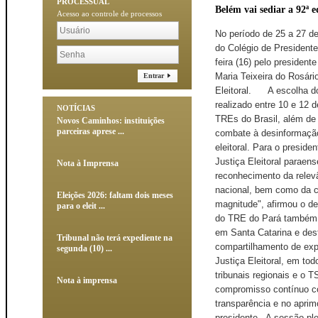
PROCESSUAL
Belém vai sediar a 92ª
Acesso ao controle de processos
No período de 25 a 27 d
do Colégio de Presidentes
feira (16) pelo presiden
Maria Teixeira do Rosári
Entrar
Eleitoral. A escolha do
realizado entre 10 e 12 
NOTÍCIAS
TREs do Brasil, além de 
Novos Caminhos: instituições
parceiras aprese ...
combate à desinformação,
eleitoral. Para o presid
Justiça Eleitoral parae
Nota à Imprensa
reconhecimento da relevâ
nacional, bem como da c
Eleições 2026: faltam dois meses
magnitude", afirmou o de
para o eleit ...
do TRE do Pará também 
em Santa Catarina e dest
Tribunal não terá expediente na
compartilhamento de expe
segunda (10) ...
Justiça Eleitoral, em to
tribunais regionais e o T
Nota à imprensa
compromisso contínuo co
transparência e no aprim
presidente. A sessão plen