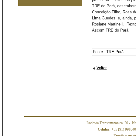
TRE do Pará, desembarg
Conceição Filho, Rosa d
Lima Guedes, e, ainda, pe
Rosiane Martinelli. Tex
Ascom TRE do Pará.
Fonte:
TRE Pará
Voltar
Rodovia Transamazônica 20
- No
Celular:
+55 (91) 99104