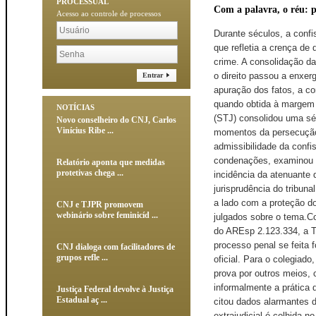
PROCESSUAL
Com a palavra, o réu: p
Acesso ao controle de processos
Durante séculos, a confissão foi considerada a "rainha das provas" no processo penal – expressão que refletia a crença de que admissão da culpa pelo acusado era a prova mais segura da prática do crime. A consolidação das garantias constitucionais, porém, transformou profundamente a forma como o direito passou a enxergar esse ato. Hoje, embora continue a desempenhar papel relevante na apuração dos fatos, a confissão não dispensa a produção de outras provas nem pode ser admitida quando obtida à margem dos direitos fundamentais. Nos últimos anos, o Superior Tribunal de Justiça (STJ) consolidou uma série de entendimentos sobre os limites e os efeitos da confissão em diferentes momentos da persecução penal. Entre outras questões, a corte definiu requisitos para a admissibilidade da confissão extrajudicial, afastou seu uso como fundamento exclusivo para condenações, examinou sua relação com o acordo de não persecução penal (ANPP) e ampliou a incidência da atenuante da confissão espontânea na dosimetria da pena.Nesses precedentes, a jurisprudência do tribunal tem ratificado que a busca da verdade no processo penal deve caminhar lado a lado com a proteção dos direitos e das garantias inpiduais. Confira a seguir alguns dos principais julgados sobre o tema.Confissão extrajudicial só é admissível se formal e documentadaNo julgamento do AREsp 2.123.334, a Terceira Seção decidiu que a confissão extrajudicial somente será admitida no processo penal se feita formalmente e de maneira documentada, dentro de uma instalação pública e oficial. Para o colegiado, a inadmissibilidade permanece mesmo que a acusação tente introduzir a prova por outros meios, como ocorre quando um policial depõe em juízo alegando que o réu confessou informalmente a prática do crime (depoimento indireto).O relator do caso, ministro Ribeiro Dantas, citou dados alarmantes de violência e maus-tratos por parte de policiais, para concluir que a confissão extrajudicial é colhida no momento de maior risco de ocorrência da chamada tortura-prova, pois o investigado está nas mãos da polícia, sem que existam atualmente mecanismos de controle efetivo para preveni-la. "O momento de maior fragilidade pessoal e jurídica do investigado é quando acontece sua prisão, longe dos olhares de qualquer instituição estatal – a não ser aquela própria que efetuou sua prisão – e à míngua de mecanismos reais de controle", afirmou o ministro. Segundo Ribeiro Dantas, a confissão obtida informalmente e fora do juízo, por estar sujeita a atos de 
Entrar
NOTÍCIAS
Novo conselheiro do CNJ, Carlos
Vinícius Ribe ...
Relatório aponta que medidas
protetivas chega ...
CNJ e TJPR promovem
webinário sobre feminicíd ...
CNJ dialoga com facilitadores de
grupos refle ...
Justiça Federal devolve à Justiça
Estadual aç ...