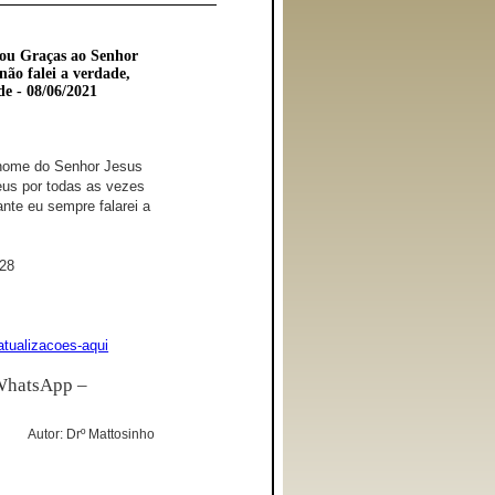
ou Graças ao Senhor
não falei a verdade,
de - 08/06/2021
 nome do Senhor Jesus
eus por todas as vezes
nte eu sempre falarei a
328
atualizacoes-aqui
WhatsApp –
Autor: Drº Mattosinho