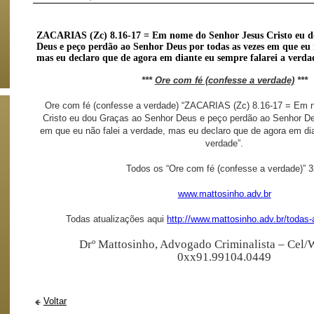
ZACARIAS (Zc) 8.16-17 = Em nome do Senhor Jesus Cristo eu d
Deus e peço perdão ao Senhor Deus por todas as vezes em que eu 
mas eu declaro que de agora em diante eu sempre falarei a verda
***
Ore com fé (confesse a verdade)
***
Ore com fé (confesse a verdade) “ZACARIAS (Zc) 8.16-17 = Em
Cristo eu dou Graças ao Senhor Deus e peço perdão ao Senhor D
em que eu não falei a verdade, mas eu declaro que de agora em dia
verdade”.
Todos os “Ore com fé (confesse a verdade)” 
www.mattosinho.adv.br
Todas atualizações aqui
http://www.mattosinho.adv.br/todas-
Drº Mattosinho, Advogado Criminalista –
Cel/
0xx91.99104.0449
Voltar